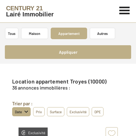
CENTURY 21
Lairé Immobilier
Tous
Maison
Appartement
Autres
Appliquer
Location appartement Troyes (10000)
36 annonces immobilières :
Trier par :
Date
Prix
Surface
Exclusivité
DPE
Exclusivité