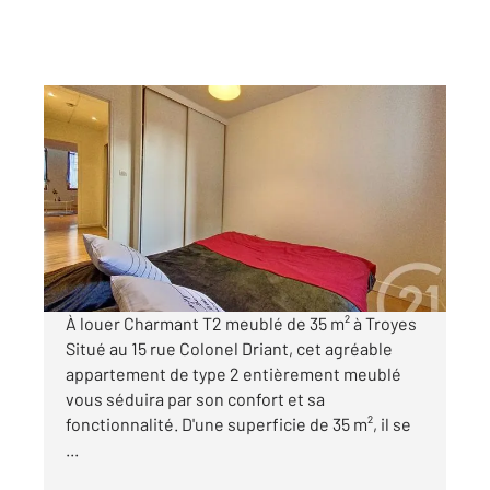
TROYES 10
2
35 m
, 2 pièces
Ref : 53126
Appartement F2 à louer
527 €
par mois charges comprises
À louer Charmant T2 meublé de 35 m² à Troyes
Situé au 15 rue Colonel Driant, cet agréable
appartement de type 2 entièrement meublé
vous séduira par son confort et sa
fonctionnalité. D'une superficie de 35 m², il se
...