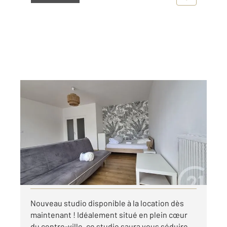
TROYES 10
2
41 m
, 1 pièce
Ref : 53389
Appartement Studio à louer
564 €
par mois charges comprises
Visiter le site dédié
Nouveau studio disponible à la location dès
maintenant ! Idéalement situé en plein cœur
du centre-ville, ce studio saura vous séduire