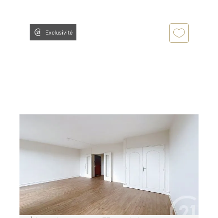
Exclusivité
TROYES 10
2
73,44 m
, 3 pièces
Ref : 53225
Appartement F3 à louer
916 €
par mois charges comprises