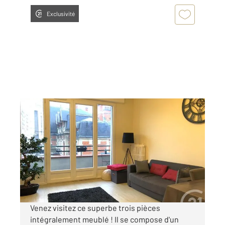
Exclusivité
TROYES 10
2
65 m
, 3 pièces
Ref : 53195
Appartement F3 à louer
842 €
par mois charges comprises
Venez visitez ce superbe trois pièces
intégralement meublé ! Il se compose d'un