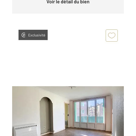
Voir le détail du bien
Exclusivité
TROYES 10
2
61 m
, 4 pièces
Ref : 53220
Appartement F4 à louer
550 €
par mois charges comprises