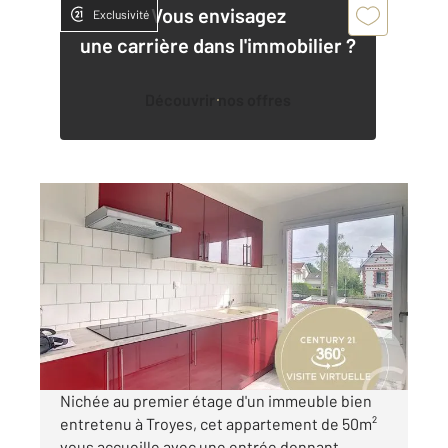
Vous envisagez
Exclusivité
une carrière dans l'immobilier ?
Découvrir nos offres
TROYES 10
2
50 m
, 4 pièces
Ref : 52993
Appartement F4 à louer
625 €
par mois charges comprises
Nichée au premier étage d'un immeuble bien
entretenu à Troyes, cet appartement de 50m²
vous accueille avec une entrée donnant