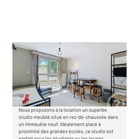
TROYES 10
2
20,90 m
, 1 pièce
Ref : 53268
Appartement F1 à louer
440 €
par mois charges comprises
Nous proposons à la location un superbe
studio meublé situé en rez-de-chaussée dans
un immeuble neuf. Idéalement placé à
proximité des grandes écoles, ce studio est
parfait pour les étudiants ou les jeunes