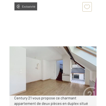
Exclusivité
TROYES 10
2
35 m
, 2 pièces
Ref : 52371
Appartement F2 à louer
491 €
par mois charges comprises
Century 21 vous propose ce charmant
appartement de deux pièces en duplex situé