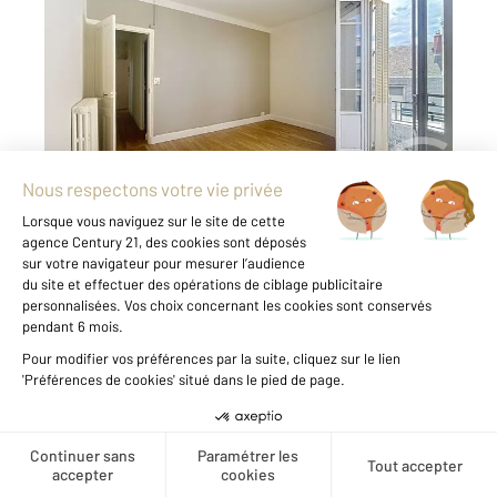
2
60 m
, 3 pièces
Ref : 53175
Appartement F3 à louer
690 €
par mois charges comprises
À louer Bel appartement avec balcon à Troyes
Rue Raymond Poincaré Venez découvrir cet
appartement idéalement situé rue Raymond
Poincaré à Troyes, dans un environnement
agréable et à proximité des commerces,
transports et services du quotidien. Ce
logement lumineux et ...
Voir le détail du bien
Créer une alerte