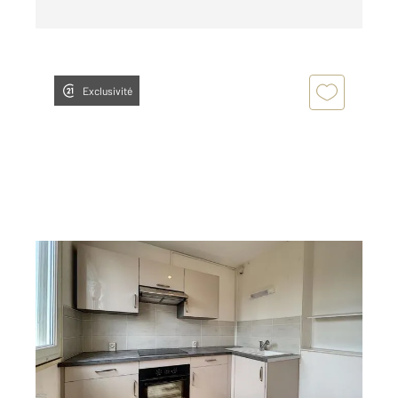
Exclusivité
TROYES 10
2
43,60 m
, 2 pièces
Ref : 53361
Appartement F2 à louer
523,91 €
par mois charges comprises