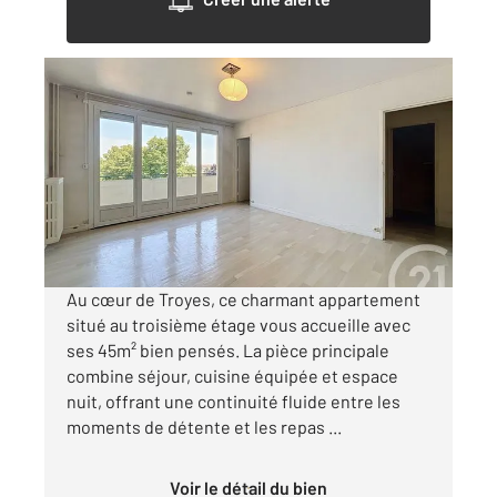
TROYES 10
2
45 m
, 1 pièce
Ref : 53224
Appartement F1 à louer
430 €
par mois charges comprises
Au cœur de Troyes, ce charmant appartement
situé au troisième étage vous accueille avec
ses 45m² bien pensés. La pièce principale
combine séjour, cuisine équipée et espace
nuit, offrant une continuité fluide entre les
moments de détente et les repas ...
Voir le détail du bien